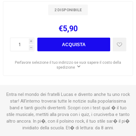
2 DISPONIBILE
€5,90
i
ACQUISTA
h
Perfavore selezione il tuo indirizzo se vuoi sapere il costo della
spedizione
Entra nel mondo dei fratelli Lucas e divento anche tu uno rock
star! All'interno troverai tutte le notizie sulla popolarissima
band e tanti giochi divertenti. Scopri con i test qual � il tuo
stile musicale, mettiti alla prova con i quiz, i cruciverba e tanto
altro ancora. In pi�, con il polsino rock, il tuo stile sar� il pi�
invidiato della scuola. Et� di lettura: da 8 anni.