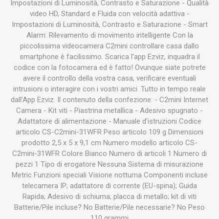
Impostazioni di Luminosità, Contrasto e Saturazione - Qualità
video HD, Standard e Fluida con velocità adattiva -
Impostazioni di Luminosità, Contrasto e Saturazione - Smart
Alarm: Rilevamento di movimento intelligente Con la
piccolissima videocamera C2mini controllare casa dallo
smartphone è facilissimo. Scarica l’app Ezviz, inquadra il
codice con la fotocamera ed è fatto! Ovunque siate potrete
avere il controllo della vostra casa, verificare eventuali
intrusioni o interagire con i vostri amici. Tutto in tempo reale
dall’App Ezviz. Il contenuto della confezione: - C2mini Internet
Camera - Kit viti - Piastrina metallica - Adesivo spugnato -
Adattatore di alimentazione - Manuale d'istruzioni Codice
articolo CS-C2mini-31WFR Peso articolo 109 g Dimensioni
prodotto 2,5 x 5 x 9,1 cm Numero modello articolo CS-
C2mini-31WFR Colore Bianco Numero di articoli 1 Numero di
pezzi 1 Tipo di erogatore Nessuna Sistema di misurazione
Metric Funzioni speciali Visione notturna Componenti incluse
telecamera IP; adattatore di corrente (EU-spina); Guida
Rapida; Adesivo di schiuma; placca di metallo; kit di viti
Batterie/Pile incluse? No Batterie/Pile necessarie? No Peso
110 grammi