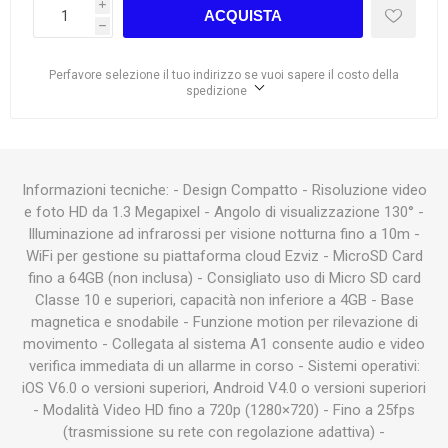
i
ACQUISTA
h
Perfavore selezione il tuo indirizzo se vuoi sapere il costo della
spedizione
Informazioni tecniche: - Design Compatto - Risoluzione video
e foto HD da 1.3 Megapixel - Angolo di visualizzazione 130° -
Illuminazione ad infrarossi per visione notturna fino a 10m -
WiFi per gestione su piattaforma cloud Ezviz - MicroSD Card
fino a 64GB (non inclusa) - Consigliato uso di Micro SD card
Classe 10 e superiori, capacità non inferiore a 4GB - Base
magnetica e snodabile - Funzione motion per rilevazione di
movimento - Collegata al sistema A1 consente audio e video
verifica immediata di un allarme in corso - Sistemi operativi:
iOS V6.0 o versioni superiori, Android V4.0 o versioni superiori
- Modalità Video HD fino a 720p (1280×720) - Fino a 25fps
(trasmissione su rete con regolazione adattiva) -