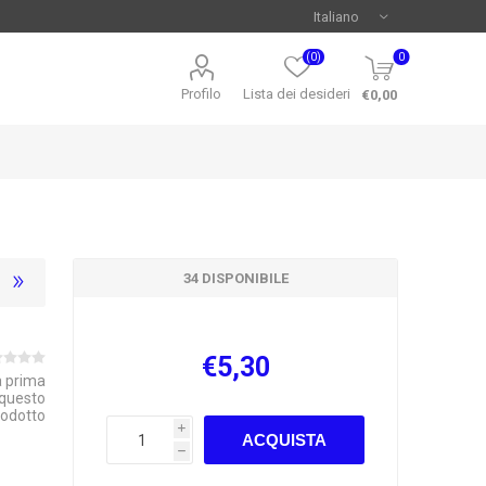
(0)
0
Profilo
Lista dei desideri
€0,00
34 DISPONIBILE
€5,30
la prima
 questo
rodotto
i
ACQUISTA
h