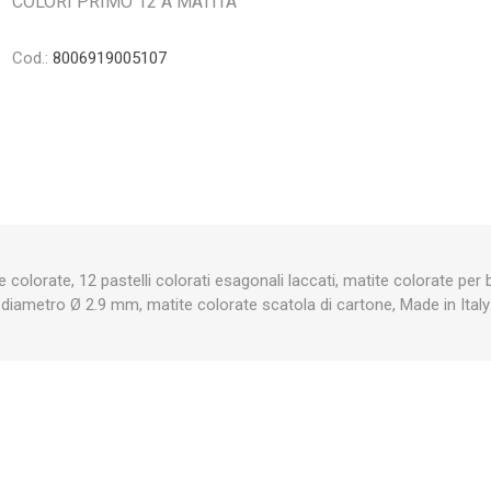
COLORI PRIMO 12 A MATITA
Cod.:
8006919005107
colorate, 12 pastelli colorati esagonali laccati, matite colorate per 
diametro Ø 2.9 mm, matite colorate scatola di cartone, Made in Italy